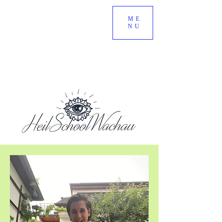
ME
NU